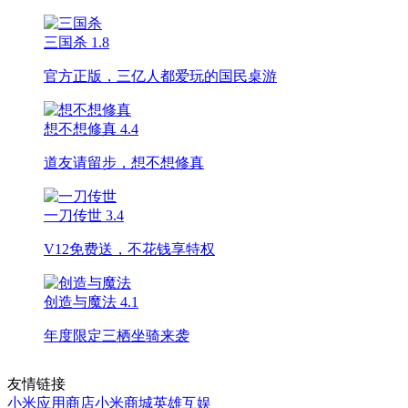
三国杀
1.8
官方正版，三亿人都爱玩的国民桌游
想不想修真
4.4
道友请留步，想不想修真
一刀传世
3.4
V12免费送，不花钱享特权
创造与魔法
4.1
年度限定三栖坐骑来袭
友情链接
小米应用商店
小米商城
英雄互娱