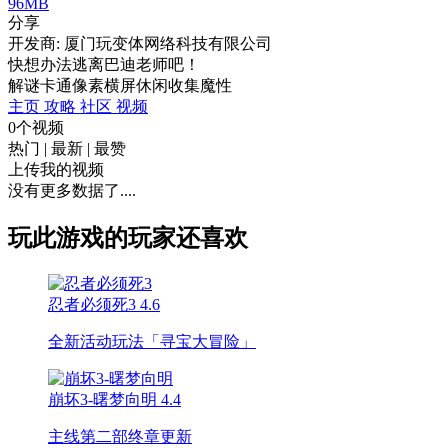
96MB
分享
开发商: 厦门玩变体网络科技有限公司
快想办法逃离巴迪老师吧！
解谜
卡通
像素
横屏
休闲
收集
魔性
主页
攻略
社区
视频
0个视频
热门
|
最新
|
最赞
上传我的视频
没有更多数据了....
玩此游戏的玩家还喜欢
忍者必须死3
4.6
全新活动玩法「寻宝大冒险」
崩坏3-曙梦向明
4.4
主线第二部终章更新