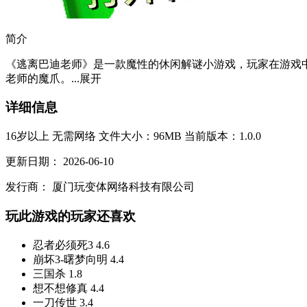
简介
《逃离巴迪老师》是一款魔性的休闲解谜小游戏，玩家在游戏
老师的魔爪。...
展开
详细信息
16岁以上
无需网络
文件大小：96MB
当前版本：1.0.0
更新日期：
2026-06-10
发行商：
厦门玩变体网络科技有限公司
玩此游戏的玩家还喜欢
忍者必须死3
4.6
崩坏3-曙梦向明
4.4
三国杀
1.8
想不想修真
4.4
一刀传世
3.4