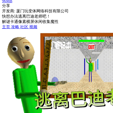
96MB
分享
开发商: 厦门玩变体网络科技有限公司
快想办法逃离巴迪老师吧！
解谜
卡通
像素
横屏
休闲
收集
魔性
主页
攻略
社区
视频