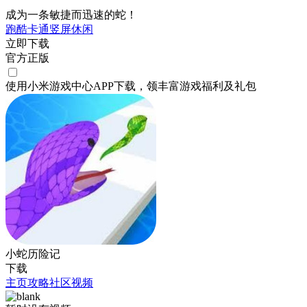
成为一条敏捷而迅速的蛇！
跑酷
卡通
竖屏
休闲
立即下载
官方正版
使用小米游戏中心APP
下载
，领丰富游戏
福利
及
礼包
小蛇历险记
下载
主页
攻略
社区
视频