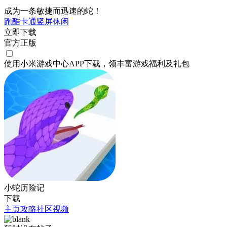
成为一条敏捷而迅速的蛇！
跑酷
卡通
竖屏
休闲
立即下载
官方正版
使用小米游戏中心APP
下载
，领丰富游戏
福利
及
礼包
小蛇历险记
下载
主页
攻略
社区
视频