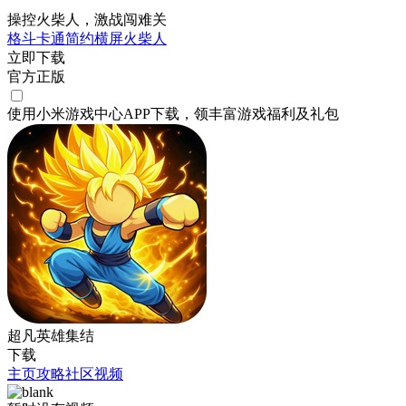
操控火柴人，激战闯难关
格斗
卡通
简约
横屏
火柴人
立即下载
官方正版
使用小米游戏中心APP
下载
，领丰富游戏
福利
及
礼包
超凡英雄集结
下载
主页
攻略
社区
视频