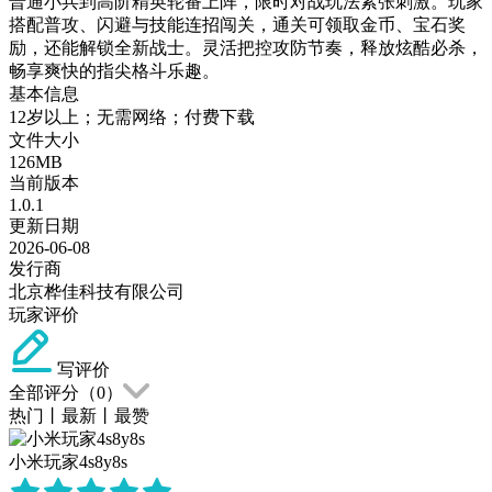
普通小兵到高阶精英轮番上阵，限时对战玩法紧张刺激。玩家
搭配普攻、闪避与技能连招闯关，通关可领取金币、宝石奖
励，还能解锁全新战士。灵活把控攻防节奏，释放炫酷必杀，
畅享爽快的指尖格斗乐趣。
基本信息
12岁以上；无需网络；付费下载
文件大小
126MB
当前版本
1.0.1
更新日期
2026-06-08
发行商
北京桦佳科技有限公司
玩家评价
写评价
全部评分（
0
）
热门
丨
最新
丨
最赞
小米玩家4s8y8s