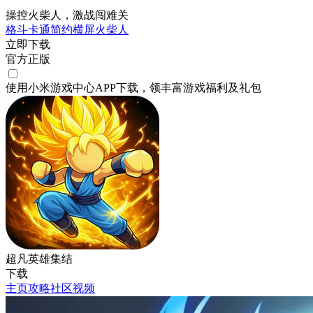
操控火柴人，激战闯难关
格斗
卡通
简约
横屏
火柴人
立即下载
官方正版
使用小米游戏中心APP
下载
，领丰富游戏
福利
及
礼包
超凡英雄集结
下载
主页
攻略
社区
视频