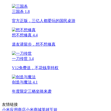
三国杀
1.8
官方正版，三亿人都爱玩的国民桌游
想不想修真
4.4
道友请留步，想不想修真
一刀传世
3.4
V12免费送，不花钱享特权
创造与魔法
4.1
年度限定三栖坐骑来袭
友情链接
小米应用商店
小米商城
英雄互娱