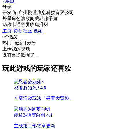
73MB
分享
开发商: 广州悦道信息科技有限公司
外星角色清敌闯关动作手游
动作
卡通
竖屏
收集
升级
主页
攻略
社区
视频
0个视频
热门
|
最新
|
最赞
上传我的视频
没有更多数据了....
玩此游戏的玩家还喜欢
忍者必须死3
4.6
全新活动玩法「寻宝大冒险」
崩坏3-曙梦向明
4.4
主线第二部终章更新