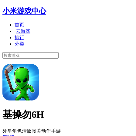
小米游戏中心
首页
云游戏
排行
分类
基操勿6H
外星角色清敌闯关动作手游