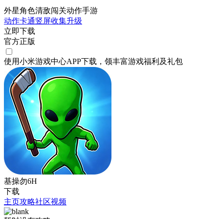
外星角色清敌闯关动作手游
动作
卡通
竖屏
收集
升级
立即下载
官方正版
使用小米游戏中心APP
下载
，领丰富游戏
福利
及
礼包
基操勿6H
下载
主页
攻略
社区
视频