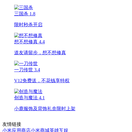
三国杀
1.8
限时秒杀开启
想不想修真
4.4
道友请留步，想不想修真
一刀传世
3.4
V12免费送，不花钱享特权
创造与魔法
4.1
小鹿服饰及背饰礼盒限时上架
友情链接
小米应用商店
小米商城
英雄互娱