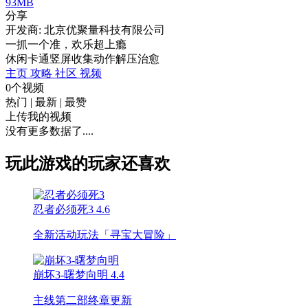
93MB
分享
开发商: 北京优聚量科技有限公司
一抓一个准，欢乐超上瘾
休闲
卡通
竖屏
收集
动作
解压
治愈
主页
攻略
社区
视频
0个视频
热门
|
最新
|
最赞
上传我的视频
没有更多数据了....
玩此游戏的玩家还喜欢
忍者必须死3
4.6
全新活动玩法「寻宝大冒险」
崩坏3-曙梦向明
4.4
主线第二部终章更新