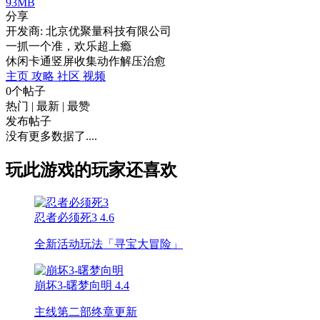
93MB
分享
开发商: 北京优聚量科技有限公司
一抓一个准，欢乐超上瘾
休闲
卡通
竖屏
收集
动作
解压
治愈
主页
攻略
社区
视频
0个帖子
热门
|
最新
|
最赞
发布帖子
没有更多数据了....
玩此游戏的玩家还喜欢
忍者必须死3
4.6
全新活动玩法「寻宝大冒险」
崩坏3-曙梦向明
4.4
主线第二部终章更新