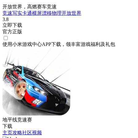
开放世界，高燃赛车竞速
竞速
写实
卡通
横屏
漂移
物理
开放世界
3.8
立即下载
官方正版
使用小米游戏中心APP
下载
，领丰富游戏
福利
及
礼包
地平线竞速赛
下载
主页
攻略
社区
视频