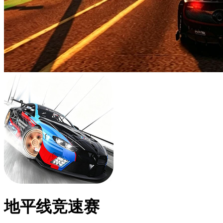
地平线竞速赛