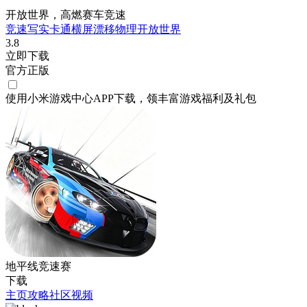
开放世界，高燃赛车竞速
竞速
写实
卡通
横屏
漂移
物理
开放世界
3.8
立即下载
官方正版
使用小米游戏中心APP
下载
，领丰富游戏
福利
及
礼包
地平线竞速赛
下载
主页
攻略
社区
视频