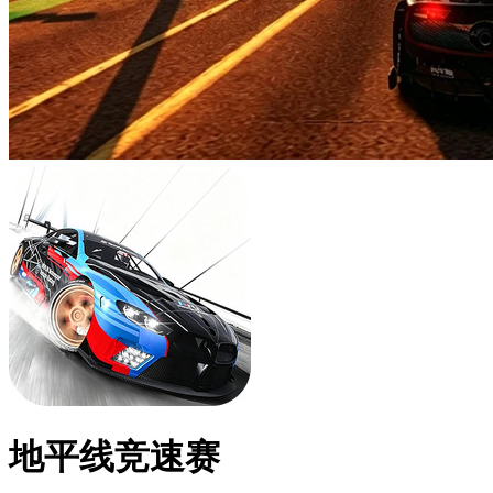
地平线竞速赛