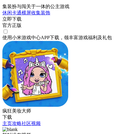
集装扮与闯关于一体的公主游戏
休闲
卡通
横屏
收集
装饰
立即下载
官方正版
使用小米游戏中心APP
下载
，领丰富游戏
福利
及
礼包
疯狂美妆大师
下载
主页
攻略
社区
视频