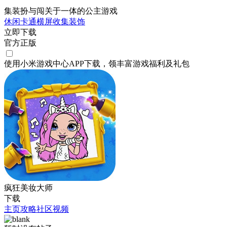
集装扮与闯关于一体的公主游戏
休闲
卡通
横屏
收集
装饰
立即下载
官方正版
使用小米游戏中心APP
下载
，领丰富游戏
福利
及
礼包
疯狂美妆大师
下载
主页
攻略
社区
视频