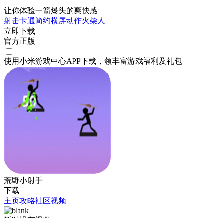
让你体验一箭爆头的爽快感
射击
卡通
简约
横屏
动作
火柴人
立即下载
官方正版
使用小米游戏中心APP
下载
，领丰富游戏
福利
及
礼包
荒野小射手
下载
主页
攻略
社区
视频