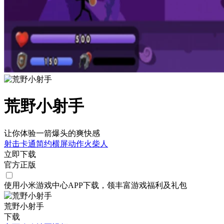
荒野小射手
让你体验一箭爆头的爽快感
射击
卡通
简约
横屏
动作
火柴人
立即下载
官方正版
使用小米游戏中心APP
下载
，领丰富游戏
福利
及
礼包
荒野小射手
下载