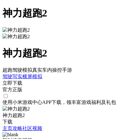
神力超跑2
神力超跑2
超跑驾驶模拟真实车内操控手游
驾驶
写实
横屏
模拟
立即下载
官方正版
使用小米游戏中心APP
下载
，领丰富游戏
福利
及
礼包
神力超跑2
下载
主页
攻略
社区
视频