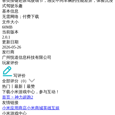
各类按键还原驾驶细节，感受不同车辆的性能差异，体验沉浸
式驾驶乐趣
基本信息
无需网络；付费下载
文件大小
60MB
当前版本
2.0.1
更新日期
2026-05-26
发行商
广州悦道信息科技有限公司
玩家评价
写评价
全部评分（
0
）
热门
丨
最新
丨
最赞
下载小米游戏中心，参与互动！
首页
>
神力超跑2
友情链接
小米应用商店
小米商城
英雄互娱
小米游戏中心