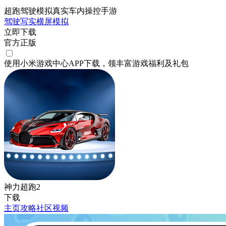
超跑驾驶模拟真实车内操控手游
驾驶
写实
横屏
模拟
立即下载
官方正版
使用小米游戏中心APP
下载
，领丰富游戏
福利
及
礼包
神力超跑2
下载
主页
攻略
社区
视频