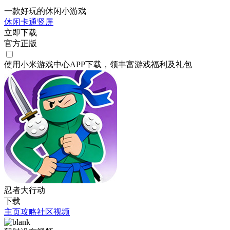
一款好玩的休闲小游戏
休闲
卡通
竖屏
立即下载
官方正版
使用小米游戏中心APP
下载
，领丰富游戏
福利
及
礼包
忍者大行动
下载
主页
攻略
社区
视频