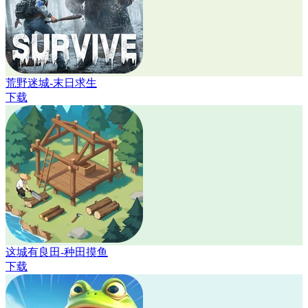
荒野迷城-末日求生
下载
这城有良田-种田摸鱼
下载