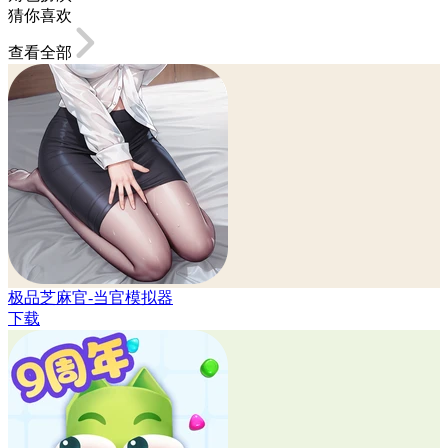
猜你喜欢
查看全部
极品芝麻官-当官模拟器
下载