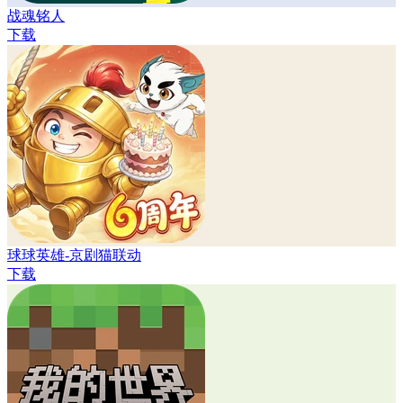
战魂铭人
下载
球球英雄-京剧猫联动
下载