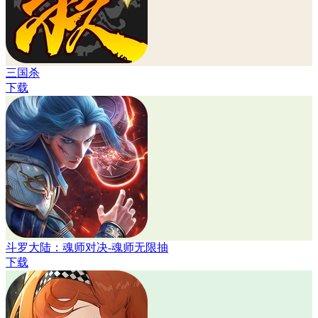
三国杀
下载
斗罗大陆：魂师对决-魂师无限抽
下载