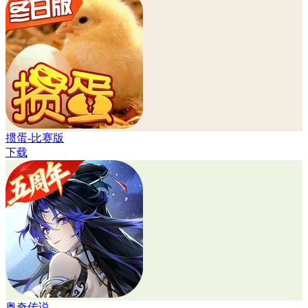
掼蛋-比赛版
下载
奥奇传说