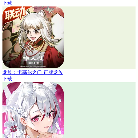
下载
龙族：卡塞尔之门-正版龙族
下载