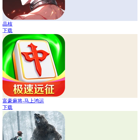
晶核
下载
富豪麻将-马上鸿运
下载