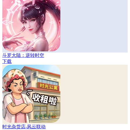
斗罗大陆：逆转时空
下载
时光杂货店-风云联动