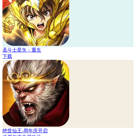
圣斗士星矢：重生
下载
绝世仙王-周年庆开启