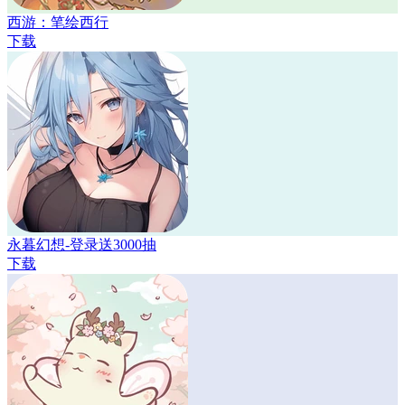
西游：笔绘西行
下载
永暮幻想-登录送3000抽
下载