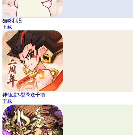
猫咪和汤
下载
神仙道3-登录送千抽
下载