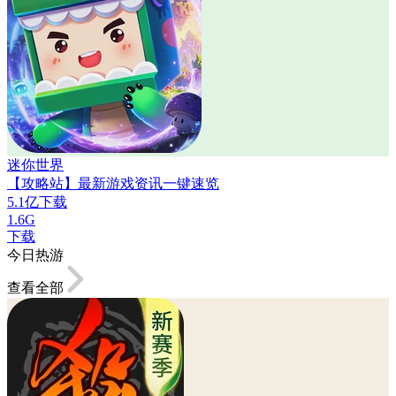
迷你世界
【攻略站】最新游戏资讯一键速览
5.1亿下载
1.6G
下载
今日热游
查看全部