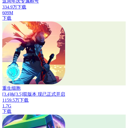
送周年庆专属称号
334.9万下载
609M
下载
重生细胞
[3.4]&[3.5]双版本 现已正式开启
1159.5万下载
1.7G
下载