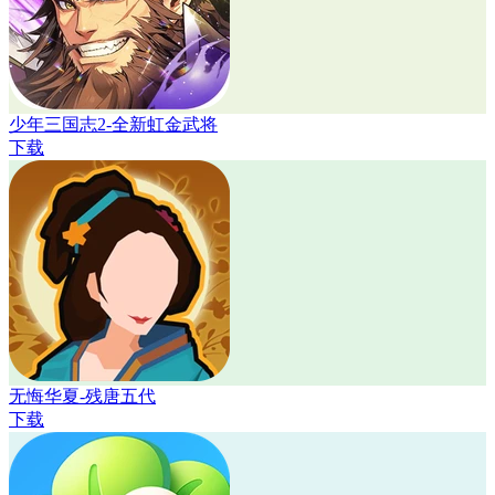
少年三国志2-全新虹金武将
下载
无悔华夏-残唐五代
下载