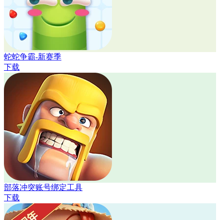
蛇蛇争霸-新赛季
下载
部落冲突账号绑定工具
下载