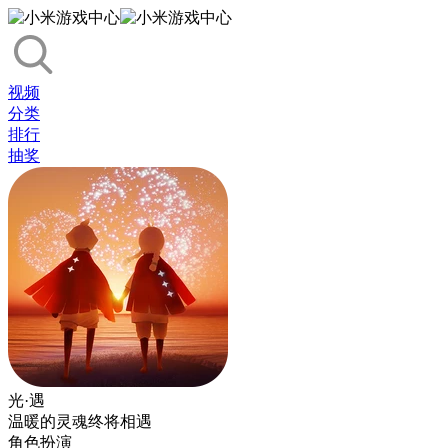
视频
分类
排行
抽奖
光·遇
温暖的灵魂终将相遇
角色扮演