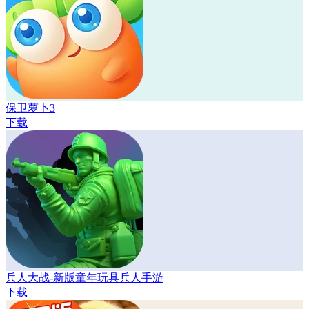
保卫萝卜3
下载
兵人大战-新版童年玩具兵人手游
下载