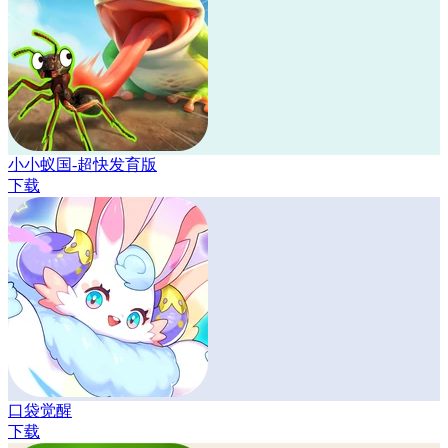
小小蚁国-超快发育版
下载
口袋觉醒
下载