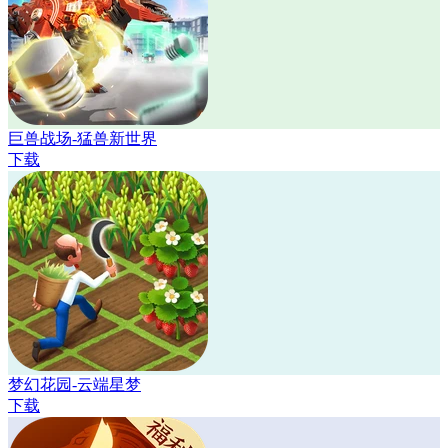
巨兽战场-猛兽新世界
下载
梦幻花园-云端星梦
下载