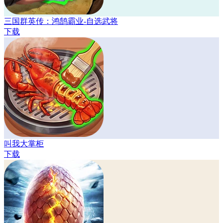
三国群英传：鸿鹄霸业-自选武将
下载
叫我大掌柜
下载