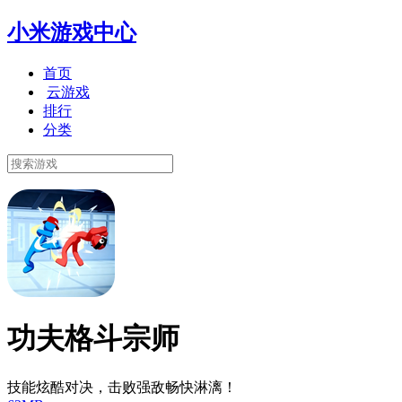
小米游戏中心
首页
云游戏
排行
分类
功夫格斗宗师
技能炫酷对决，击败强敌畅快淋漓！