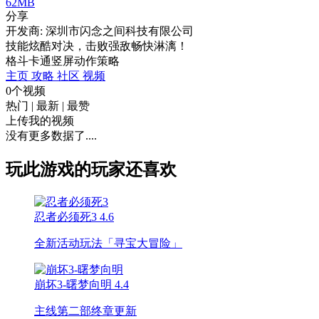
62MB
分享
开发商: 深圳市闪念之间科技有限公司
技能炫酷对决，击败强敌畅快淋漓！
格斗
卡通
竖屏
动作
策略
主页
攻略
社区
视频
0个视频
热门
|
最新
|
最赞
上传我的视频
没有更多数据了....
玩此游戏的玩家还喜欢
忍者必须死3
4.6
全新活动玩法「寻宝大冒险」
崩坏3-曙梦向明
4.4
主线第二部终章更新