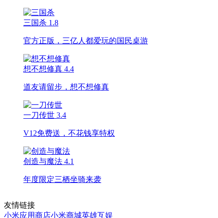
三国杀
1.8
官方正版，三亿人都爱玩的国民桌游
想不想修真
4.4
道友请留步，想不想修真
一刀传世
3.4
V12免费送，不花钱享特权
创造与魔法
4.1
年度限定三栖坐骑来袭
友情链接
小米应用商店
小米商城
英雄互娱