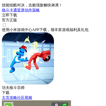
技能炫酷对决，击败强敌畅快淋漓！
格斗
卡通
竖屏
动作
策略
立即下载
官方正版
使用小米游戏中心APP
下载
，领丰富游戏
福利
及
礼包
功夫格斗宗师
下载
主页
攻略
社区
视频