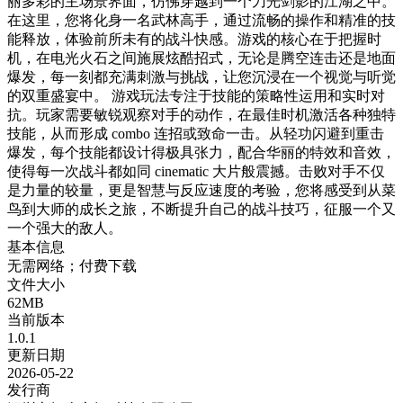
丽多彩的主场景界面，仿佛穿越到一个刀光剑影的江湖之中。
在这里，您将化身一名武林高手，通过流畅的操作和精准的技
能释放，体验前所未有的战斗快感。游戏的核心在于把握时
机，在电光火石之间施展炫酷招式，无论是腾空连击还是地面
爆发，每一刻都充满刺激与挑战，让您沉浸在一个视觉与听觉
的双重盛宴中。 游戏玩法专注于技能的策略性运用和实时对
抗。玩家需要敏锐观察对手的动作，在最佳时机激活各种独特
技能，从而形成 combo 连招或致命一击。从轻功闪避到重击
爆发，每个技能都设计得极具张力，配合华丽的特效和音效，
使得每一次战斗都如同 cinematic 大片般震撼。击败对手不仅
是力量的较量，更是智慧与反应速度的考验，您将感受到从菜
鸟到大师的成长之旅，不断提升自己的战斗技巧，征服一个又
一个强大的敌人。
基本信息
无需网络；付费下载
文件大小
62MB
当前版本
1.0.1
更新日期
2026-05-22
发行商