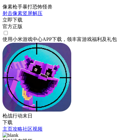
像素枪手暴打恐怖怪兽
射击
像素
竖屏
解压
立即下载
官方正版
使用小米游戏中心APP
下载
，领丰富游戏
福利
及
礼包
枪战行动末日
下载
主页
攻略
社区
视频