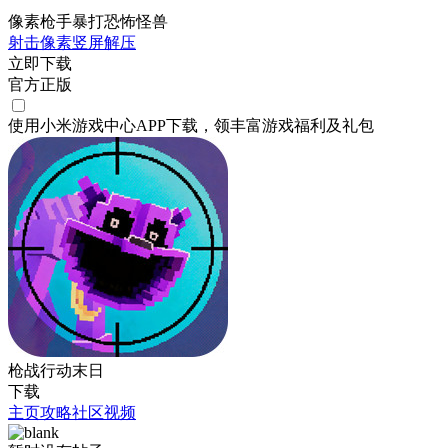
像素枪手暴打恐怖怪兽
射击
像素
竖屏
解压
立即下载
官方正版
使用小米游戏中心APP
下载
，领丰富游戏
福利
及
礼包
枪战行动末日
下载
主页
攻略
社区
视频