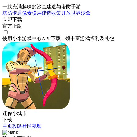
一款充满趣味的沙盒建造与塔防手游
塔防
卡通
像素
横屏
建造
收集
开放世界
沙盒
立即下载
官方正版
使用小米游戏中心APP
下载
，领丰富游戏
福利
及
礼包
迷你小城市
下载
主页
攻略
社区
视频