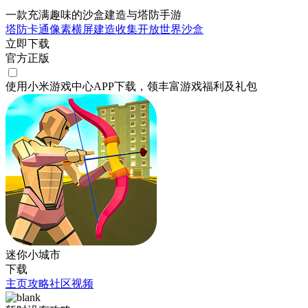
一款充满趣味的沙盒建造与塔防手游
塔防
卡通
像素
横屏
建造
收集
开放世界
沙盒
立即下载
官方正版
使用小米游戏中心APP
下载
，领丰富游戏
福利
及
礼包
迷你小城市
下载
主页
攻略
社区
视频