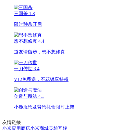
三国杀
1.8
限时秒杀开启
想不想修真
4.4
道友请留步，想不想修真
一刀传世
3.4
V12免费送，不花钱享特权
创造与魔法
4.1
小鹿服饰及背饰礼盒限时上架
友情链接
小米应用商店
小米商城
英雄互娱