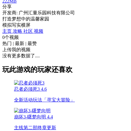
222MB
分享
开发商: 广州汇量乐园科技有限公司
打造梦想中的温馨家园
模拟
写实
横屏
主页
攻略
社区
视频
0个视频
热门
|
最新
|
最赞
上传我的视频
没有更多数据了....
玩此游戏的玩家还喜欢
忍者必须死3
4.6
全新活动玩法「寻宝大冒险」
崩坏3-曙梦向明
4.4
主线第二部终章更新