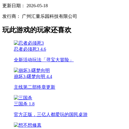
更新日期：
2026-05-18
发行商：
广州汇量乐园科技有限公司
玩此游戏的玩家还喜欢
忍者必须死3
4.6
全新活动玩法「寻宝大冒险」
崩坏3-曙梦向明
4.4
主线第二部终章更新
三国杀
1.8
官方正版，三亿人都爱玩的国民桌游