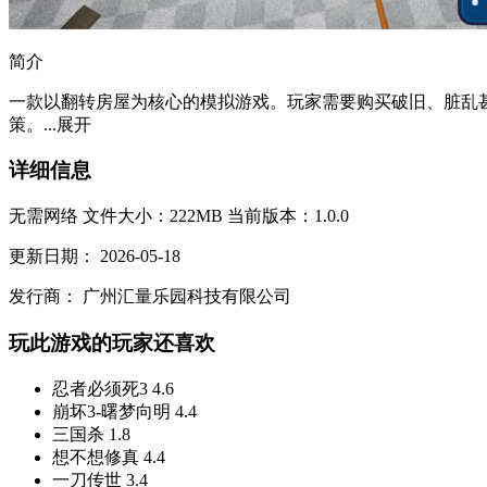
简介
一款以翻转房屋为核心的模拟游戏。玩家需要购买破旧、脏乱
策。...
展开
详细信息
无需网络
文件大小：222MB
当前版本：1.0.0
更新日期：
2026-05-18
发行商：
广州汇量乐园科技有限公司
玩此游戏的玩家还喜欢
忍者必须死3
4.6
崩坏3-曙梦向明
4.4
三国杀
1.8
想不想修真
4.4
一刀传世
3.4