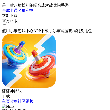
是一款超放松的陀螺合成对战休闲手游
合成
卡通
竖屏
竞技
立即下载
官方正版
使用小米游戏中心APP
下载
，领丰富游戏
福利
及
礼包
砰砰冲锋队
下载
主页
攻略
社区
视频