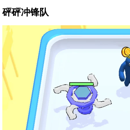
砰砰冲锋队