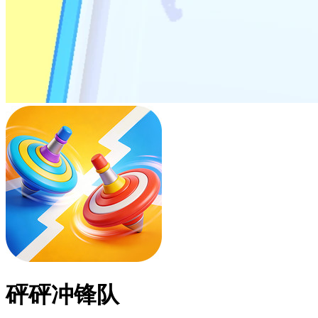
砰砰冲锋队