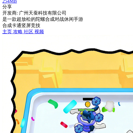
254MB
分享
开发商: 广州天蚕科技有限公司
是一款超放松的陀螺合成对战休闲手游
合成
卡通
竖屏
竞技
主页
攻略
社区
视频