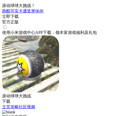
滚动球球大挑战！
跑酷
写实
卡通
竖屏
休闲
立即下载
官方正版
使用小米游戏中心APP
下载
，领丰富游戏
福利
及
礼包
滚动球球大挑战
下载
主页
攻略
社区
视频