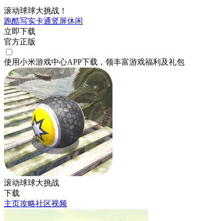
滚动球球大挑战！
跑酷
写实
卡通
竖屏
休闲
立即下载
官方正版
使用小米游戏中心APP
下载
，领丰富游戏
福利
及
礼包
滚动球球大挑战
下载
主页
攻略
社区
视频