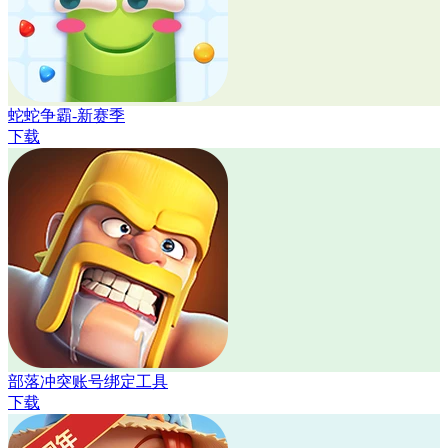
蛇蛇争霸-新赛季
下载
部落冲突账号绑定工具
下载