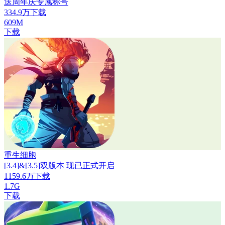
送周年庆专属称号
334.9万下载
609M
下载
重生细胞
[3.4]&[3.5]双版本 现已正式开启
1159.6万下载
1.7G
下载