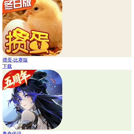
掼蛋-比赛版
下载
奥奇传说