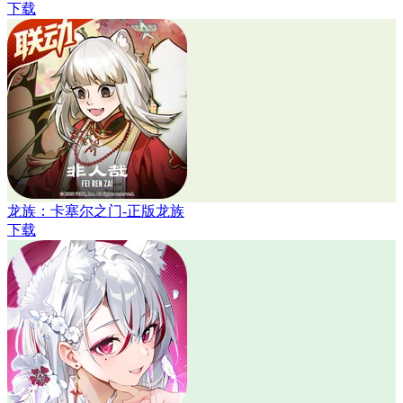
下载
龙族：卡塞尔之门-正版龙族
下载