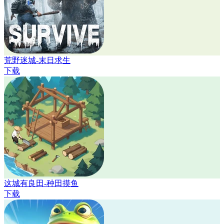
荒野迷城-末日求生
下载
这城有良田-种田摸鱼
下载