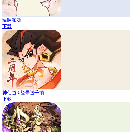
猫咪和汤
下载
神仙道3-登录送千抽
下载