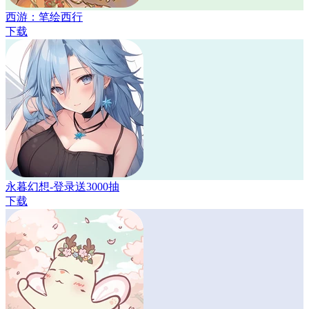
西游：笔绘西行
下载
永暮幻想-登录送3000抽
下载