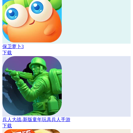
保卫萝卜3
下载
兵人大战-新版童年玩具兵人手游
下载