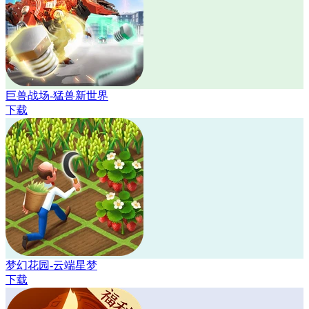
巨兽战场-猛兽新世界
下载
梦幻花园-云端星梦
下载