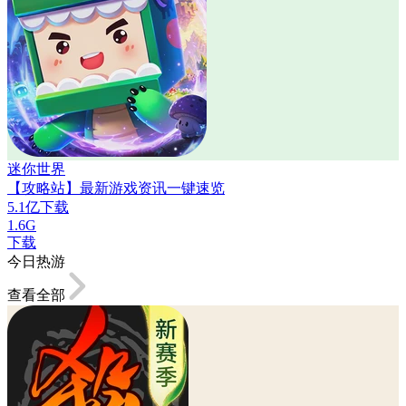
迷你世界
【攻略站】最新游戏资讯一键速览
5.1亿下载
1.6G
下载
今日热游
查看全部