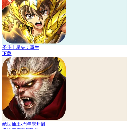
圣斗士星矢：重生
下载
绝世仙王-周年庆开启