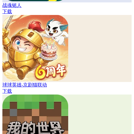
战魂铭人
下载
球球英雄-京剧猫联动
下载