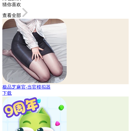
猜你喜欢
查看全部
极品芝麻官-当官模拟器
下载