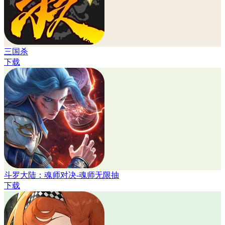
三国杀
下载
斗罗大陆：魂师对决-魂师无限抽
下载