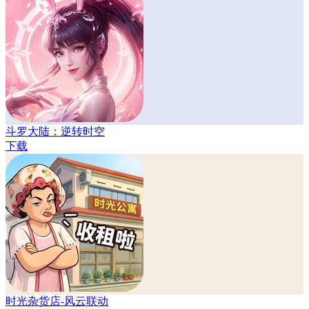
斗罗大陆：逆转时空
下载
时光杂货店-风云联动