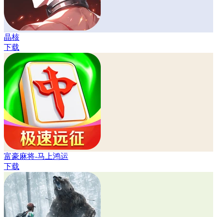
晶核
下载
富豪麻将-马上鸿运
下载