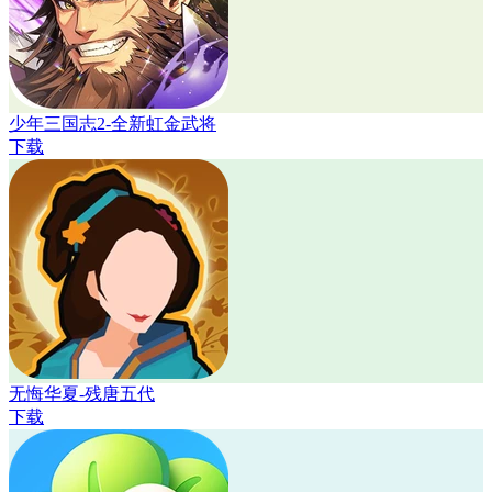
少年三国志2-全新虹金武将
下载
无悔华夏-残唐五代
下载