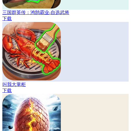
三国群英传：鸿鹄霸业-自选武将
下载
叫我大掌柜
下载