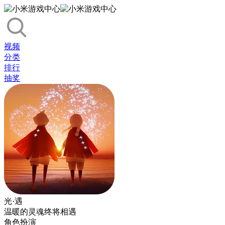
视频
分类
排行
抽奖
光·遇
温暖的灵魂终将相遇
角色扮演