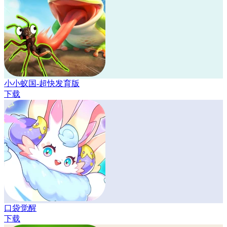
小小蚁国-超快发育版
下载
口袋觉醒
下载