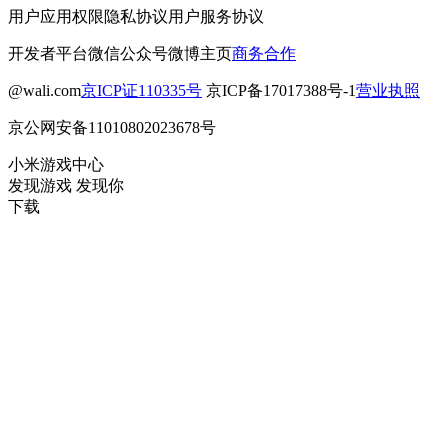
用户应用权限
隐私协议
用户服务协议
开发者平台
微信公众号
微博主页
商务合作
@wali.com
京ICP证110335号
京ICP备17017388号-1
营业执照
京公网安备11010802023678号
小米游戏中心
发现游戏 发现你
下载