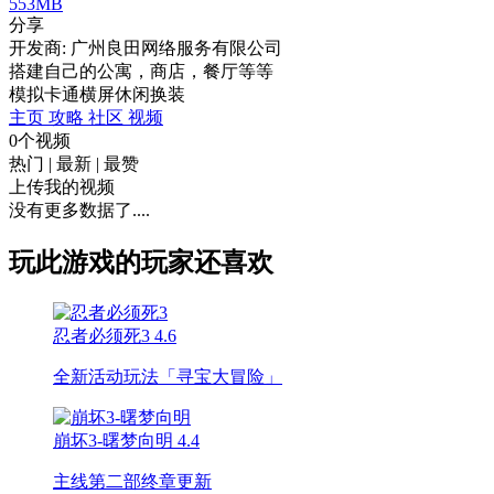
553MB
分享
开发商: 广州良田网络服务有限公司
搭建自己的公寓，商店，餐厅等等
模拟
卡通
横屏
休闲
换装
主页
攻略
社区
视频
0个视频
热门
|
最新
|
最赞
上传我的视频
没有更多数据了....
玩此游戏的玩家还喜欢
忍者必须死3
4.6
全新活动玩法「寻宝大冒险」
崩坏3-曙梦向明
4.4
主线第二部终章更新