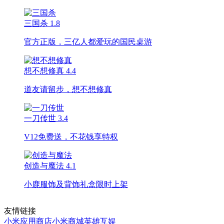
三国杀
1.8
官方正版，三亿人都爱玩的国民桌游
想不想修真
4.4
道友请留步，想不想修真
一刀传世
3.4
V12免费送，不花钱享特权
创造与魔法
4.1
小鹿服饰及背饰礼盒限时上架
友情链接
小米应用商店
小米商城
英雄互娱