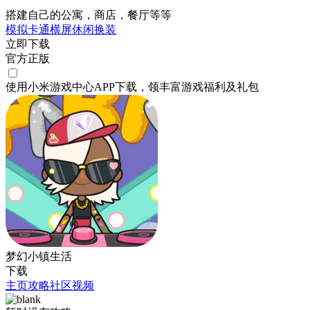
搭建自己的公寓，商店，餐厅等等
模拟
卡通
横屏
休闲
换装
立即下载
官方正版
使用小米游戏中心APP
下载
，领丰富游戏
福利
及
礼包
梦幻小镇生活
下载
主页
攻略
社区
视频