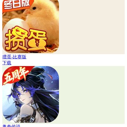
掼蛋-比赛版
下载
奥奇传说