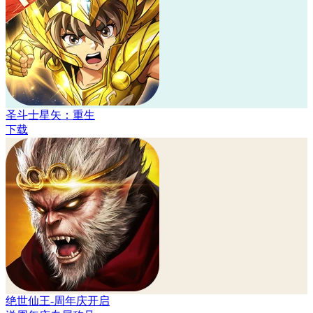
圣斗士星矢：重生
下载
绝世仙王-周年庆开启