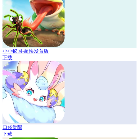
小小蚁国-超快发育版
下载
口袋觉醒
下载