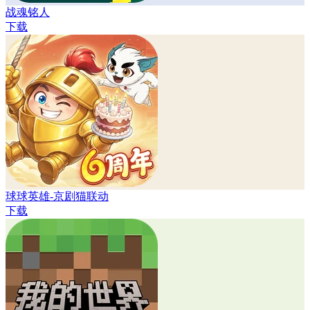
战魂铭人
下载
球球英雄-京剧猫联动
下载