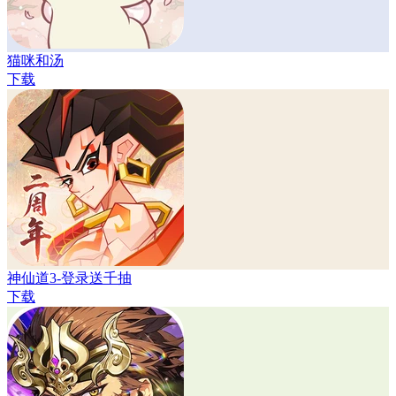
猫咪和汤
下载
神仙道3-登录送千抽
下载