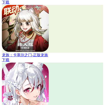
下载
龙族：卡塞尔之门-正版龙族
下载