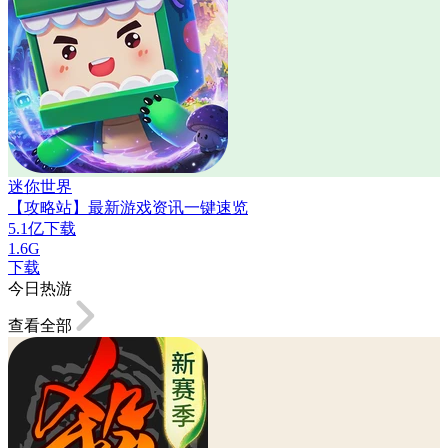
迷你世界
【攻略站】最新游戏资讯一键速览
5.1亿下载
1.6G
下载
今日热游
查看全部