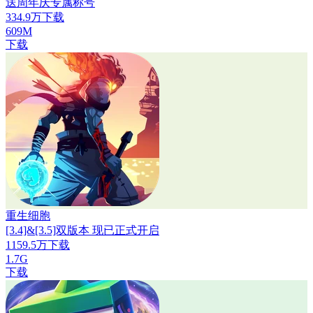
送周年庆专属称号
334.9万下载
609M
下载
重生细胞
[3.4]&[3.5]双版本 现已正式开启
1159.5万下载
1.7G
下载