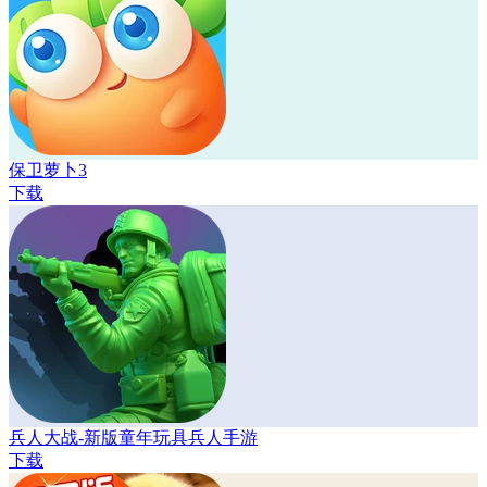
保卫萝卜3
下载
兵人大战-新版童年玩具兵人手游
下载