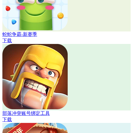
蛇蛇争霸-新赛季
下载
部落冲突账号绑定工具
下载