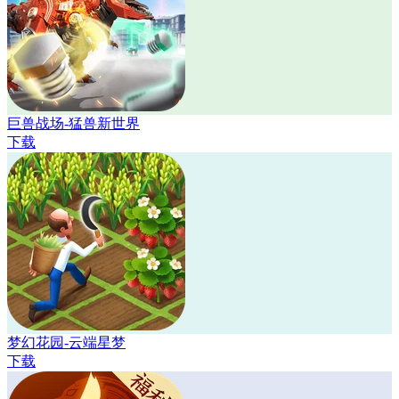
巨兽战场-猛兽新世界
下载
梦幻花园-云端星梦
下载