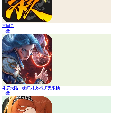
三国杀
下载
斗罗大陆：魂师对决-魂师无限抽
下载