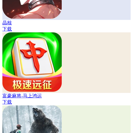
晶核
下载
富豪麻将-马上鸿运
下载