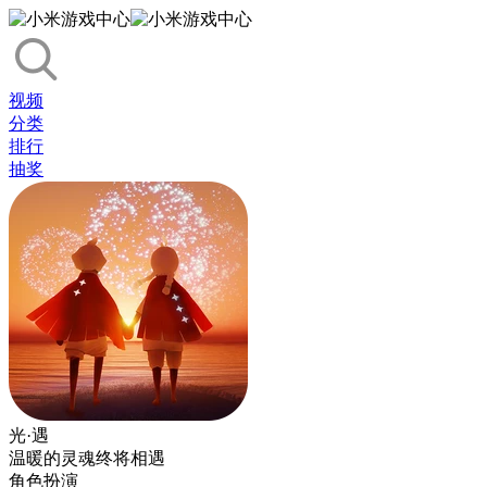
视频
分类
排行
抽奖
光·遇
温暖的灵魂终将相遇
角色扮演