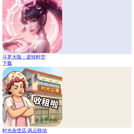
斗罗大陆：逆转时空
下载
时光杂货店-风云联动