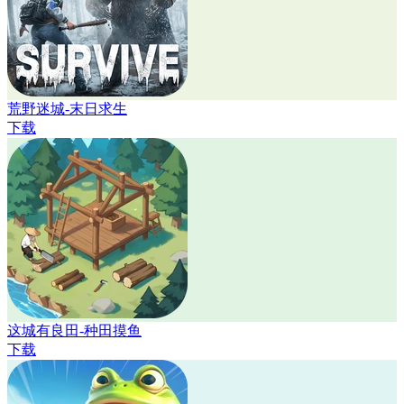
荒野迷城-末日求生
下载
这城有良田-种田摸鱼
下载