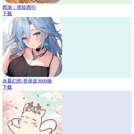
西游：笔绘西行
下载
永暮幻想-登录送3000抽
下载