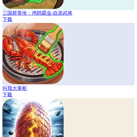
三国群英传：鸿鹄霸业-自选武将
下载
叫我大掌柜
下载