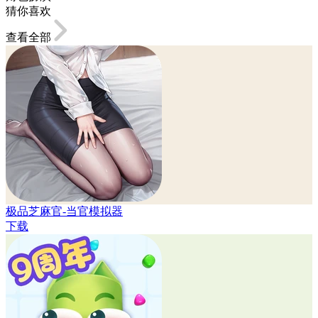
猜你喜欢
查看全部
极品芝麻官-当官模拟器
下载