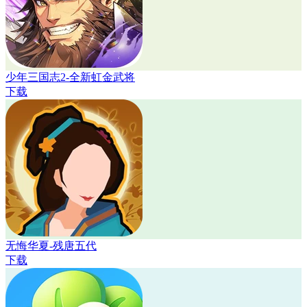
少年三国志2-全新虹金武将
下载
无悔华夏-残唐五代
下载