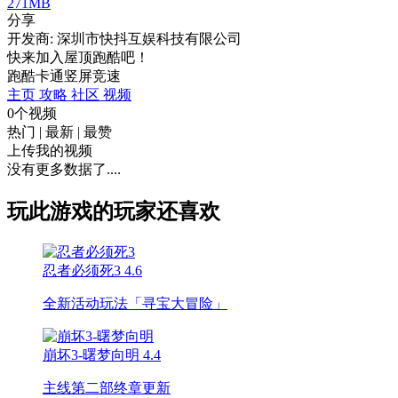
271MB
分享
开发商: 深圳市快抖互娱科技有限公司
快来加入屋顶跑酷吧！
跑酷
卡通
竖屏
竞速
主页
攻略
社区
视频
0个视频
热门
|
最新
|
最赞
上传我的视频
没有更多数据了....
玩此游戏的玩家还喜欢
忍者必须死3
4.6
全新活动玩法「寻宝大冒险」
崩坏3-曙梦向明
4.4
主线第二部终章更新