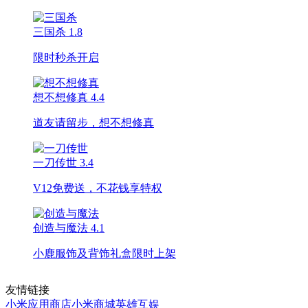
三国杀
1.8
限时秒杀开启
想不想修真
4.4
道友请留步，想不想修真
一刀传世
3.4
V12免费送，不花钱享特权
创造与魔法
4.1
小鹿服饰及背饰礼盒限时上架
友情链接
小米应用商店
小米商城
英雄互娱