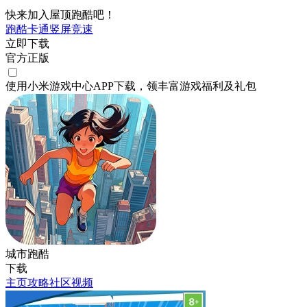
快来加入屋顶跑酷吧！
跑酷
卡通
竖屏
竞速
立即下载
官方正版
使用小米游戏中心APP
下载
，领丰富游戏
福利
及
礼包
城市跑酷
下载
主页
攻略
社区
视频