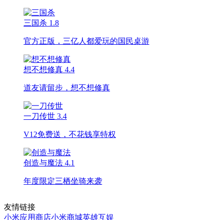
三国杀
1.8
官方正版，三亿人都爱玩的国民桌游
想不想修真
4.4
道友请留步，想不想修真
一刀传世
3.4
V12免费送，不花钱享特权
创造与魔法
4.1
年度限定三栖坐骑来袭
友情链接
小米应用商店
小米商城
英雄互娱