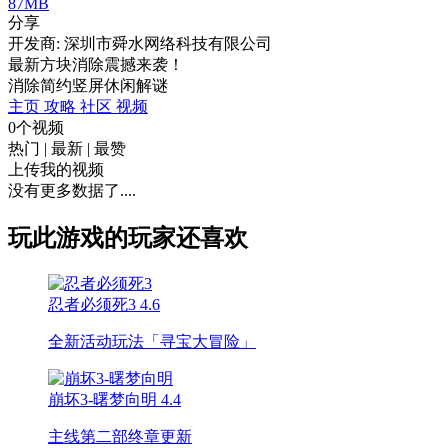
87MB
分享
开发商: 深圳市舜水网络科技有限公司
最新方块消除震撼来袭！
消除
简约
竖屏
休闲
解谜
主页
攻略
社区
视频
0个视频
热门
|
最新
|
最赞
上传我的视频
没有更多数据了....
玩此游戏的玩家还喜欢
忍者必须死3
4.6
全新活动玩法「寻宝大冒险」
崩坏3-曙梦向明
4.4
主线第二部终章更新