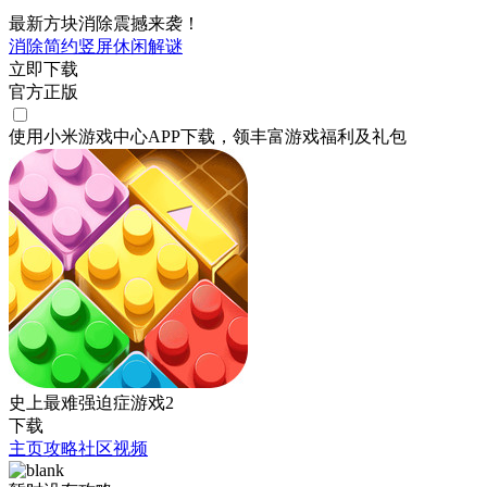
最新方块消除震撼来袭！
消除
简约
竖屏
休闲
解谜
立即下载
官方正版
使用小米游戏中心APP
下载
，领丰富游戏
福利
及
礼包
史上最难强迫症游戏2
下载
主页
攻略
社区
视频