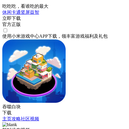
吃吃吃，看谁吃的最大
休闲
卡通
竖屏
益智
立即下载
官方正版
使用小米游戏中心APP
下载
，领丰富游戏
福利
及
礼包
吞噬白块
下载
主页
攻略
社区
视频