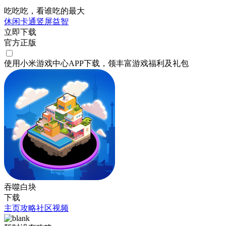
吃吃吃，看谁吃的最大
休闲
卡通
竖屏
益智
立即下载
官方正版
使用小米游戏中心APP
下载
，领丰富游戏
福利
及
礼包
吞噬白块
下载
主页
攻略
社区
视频