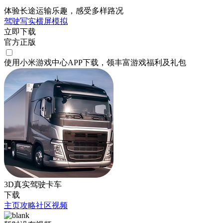
体验长途运输乐趣，感受多样路况
驾驶
写实
横屏
模拟
立即下载
官方正版
使用小米游戏中心APP
下载
，领丰富游戏
福利
及
礼包
3D真实驾驶卡车
下载
主页
攻略
社区
视频