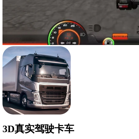
3D真实驾驶卡车