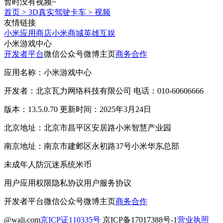
暂时没有视频~
首页
>
3D真实驾驶卡车
>
视频
友情链接
小米应用商店
小米商城
英雄互娱
小米游戏中心
开发者平台
微信公众号
微博主页
商务合作
应用名称：小米游戏中心
开发者：北京瓦力网络科技有限公司 电话：010-60606666
版本：13.5.0.70 更新时间：2025年3月24日
北京地址：北京市昌平区安居路小米智慧产业园
南京地址：南京市建邺区永初路37号小米华东总部
未成年人防沉迷系统
米币
用户应用权限
隐私协议
用户服务协议
开发者平台
微信公众号
微博主页
商务合作
@wali.com
京ICP证110335号
京ICP备17017388号-1
营业执照