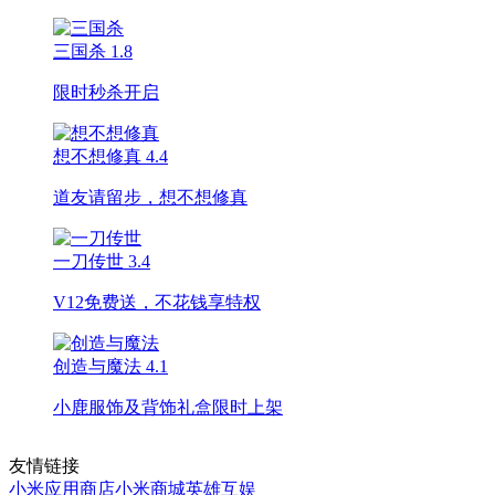
三国杀
1.8
限时秒杀开启
想不想修真
4.4
道友请留步，想不想修真
一刀传世
3.4
V12免费送，不花钱享特权
创造与魔法
4.1
小鹿服饰及背饰礼盒限时上架
友情链接
小米应用商店
小米商城
英雄互娱