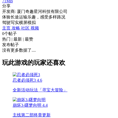
71MB
分享
开发商: 厦门奇趣星河科技有限公司
体验长途运输乐趣，感受多样路况
驾驶
写实
横屏
模拟
主页
攻略
社区
视频
0个帖子
热门
|
最新
|
最赞
发布帖子
没有更多数据了....
玩此游戏的玩家还喜欢
忍者必须死3
4.6
全新活动玩法「寻宝大冒险」
崩坏3-曙梦向明
4.4
主线第二部终章更新