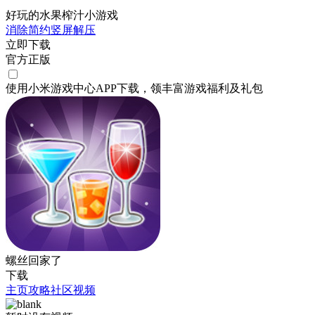
好玩的水果榨汁小游戏
消除
简约
竖屏
解压
立即下载
官方正版
使用小米游戏中心APP
下载
，领丰富游戏
福利
及
礼包
螺丝回家了
下载
主页
攻略
社区
视频