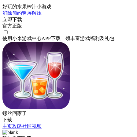
好玩的水果榨汁小游戏
消除
简约
竖屏
解压
立即下载
官方正版
使用小米游戏中心APP
下载
，领丰富游戏
福利
及
礼包
螺丝回家了
下载
主页
攻略
社区
视频