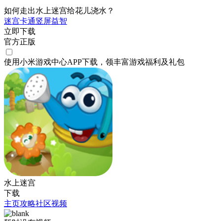
如何走出水上迷宫给花儿浇水？
迷宫
卡通
竖屏
益智
立即下载
官方正版
使用小米游戏中心APP
下载
，领丰富游戏
福利
及
礼包
水上迷宫
下载
主页
攻略
社区
视频