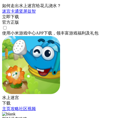
如何走出水上迷宫给花儿浇水？
迷宫
卡通
竖屏
益智
立即下载
官方正版
使用小米游戏中心APP
下载
，领丰富游戏
福利
及
礼包
水上迷宫
下载
主页
攻略
社区
视频