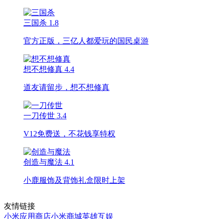
三国杀
1.8
官方正版，三亿人都爱玩的国民桌游
想不想修真
4.4
道友请留步，想不想修真
一刀传世
3.4
V12免费送，不花钱享特权
创造与魔法
4.1
小鹿服饰及背饰礼盒限时上架
友情链接
小米应用商店
小米商城
英雄互娱