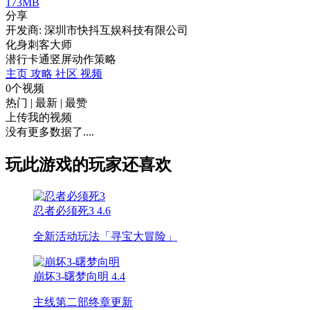
173MB
分享
开发商: 深圳市快抖互娱科技有限公司
化身刺客大师
潜行
卡通
竖屏
动作
策略
主页
攻略
社区
视频
0个视频
热门
|
最新
|
最赞
上传我的视频
没有更多数据了....
玩此游戏的玩家还喜欢
忍者必须死3
4.6
全新活动玩法「寻宝大冒险」
崩坏3-曙梦向明
4.4
主线第二部终章更新